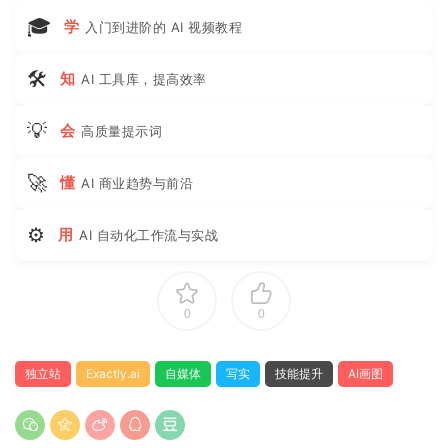
🎓
学
入门到进阶的 AI 视频教程
🛠
知
AI 工具库，提高效率
💡
会
高质量提示词
🚀
懂
AI 商业趋势与前沿
⚙
用
AI 自动化工作流与实战
0
0
独立站
Exactly.ai
自媒体
写实
技能提升
AI画图