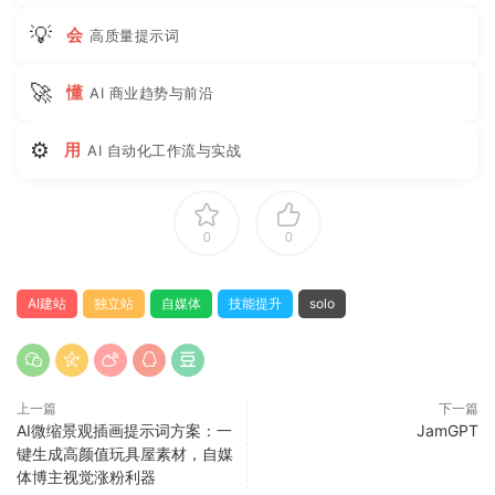
💡
会
高质量提示词
🚀
懂
AI 商业趋势与前沿
⚙
用
AI 自动化工作流与实战
0
0
AI建站
独立站
自媒体
技能提升
solo
上一篇
下一篇
AI微缩景观插画提示词方案：一
JamGPT
键生成高颜值玩具屋素材，自媒
体博主视觉涨粉利器