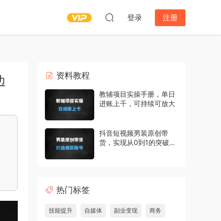
登录
注册
资料教程
边
教辅项目实操手册，单日
进账上千，可持续可放大
抖音短视频男装原创带
货，实现从0到1的突破，
打造属于自己的爆款账号
热门标签
技能提升
自媒体
副业变现
商务