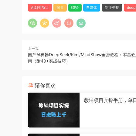
AI副业项目
闲鱼
嘟赞
自媒体
副业变现
deep
上一篇
国产AI神器DeepSeek/Kimi/MindShow全套教程：零
南（附40+实战技巧）
猜你喜欢
教辅项目实操手册，单
上千，可持续可放大