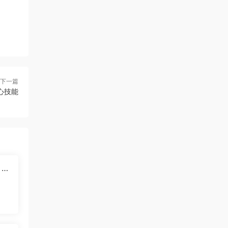
下一篇
心技能
，实
于自