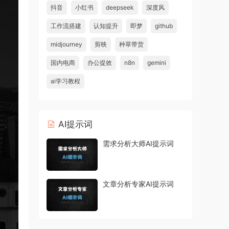
抖音
小红书
deepseek
深度风
工作流搭建
认知提升
即梦
github
midjourney
剪映
种草带货
国内电商
办公提效
n8n
gemini
ai学习教程
AI提示词
需求分析大师AI提示词
文章分析专家AI提示词