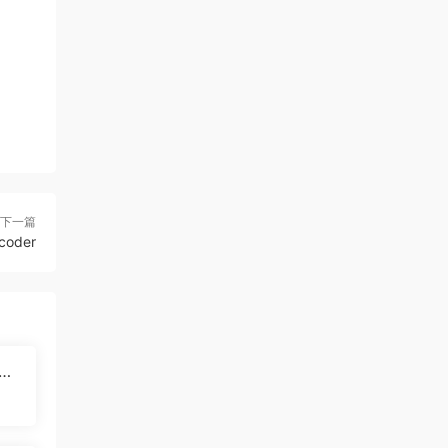
下一篇
coder
码审
动审
问题