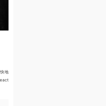
更快地
act