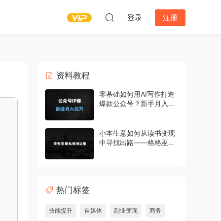
登录
注册
资料教程
零基础如何用AI写作打造
爆款公众号？新手月入过
万的公众号变现实操课
小本生意如何从读书变现
中寻找出路——格格巫的
读书变现私教班2期，读
书变现，0基础也能副业
赚钱
热门标签
技能提升
自媒体
副业变现
商务