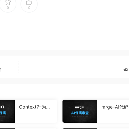
0
0
者
aiX
Context7–为大
mrge–AI代
模型和AI编辑器
查平台，自
提供最新文档和
核代码识别
代码示例的平台