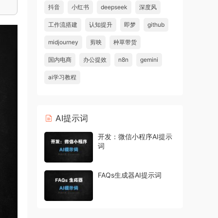
抖音
小红书
deepseek
深度风
工作流搭建
认知提升
即梦
github
midjourney
剪映
种草带货
国内电商
办公提效
n8n
gemini
ai学习教程
AI提示词
开发：微信小程序AI提示
词
FAQs生成器AI提示词