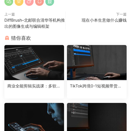
上一篇
下一篇
DiffBrush–北邮联合清华等机构推
现在小本生意做什么赚钱
出的图像生成与编辑框架
猜你喜欢
商业全能剪辑实战课：多软件
TikTok跨境0-1短视频带货：
联动打造高产商单，解锁短视
系统拆解全链路，实现可持续
频变现新路径
盈利变现方案