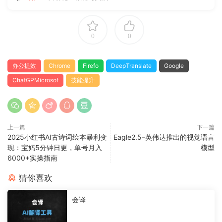
0
0
办公提效
Chrome
Firefo
DeepTranslate
Google
ChatGPMicrosof
技能提升
上一篇
下一篇
2025小红书AI古诗词绘本暴利变
Eagle2.5–英伟达推出的视觉语言
现：宝妈5分钟日更，单号月入
模型
6000+实操指南
猜你喜欢
会译