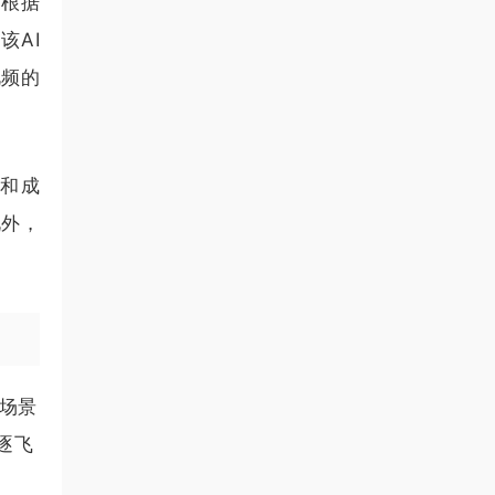
可根据
该AI
视频的
槛和成
此外，
的场景
逐飞