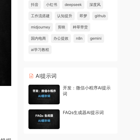
抖音
小红书
deepseek
深度风
工作流搭建
认知提升
即梦
github
midjourney
剪映
种草带货
国内电商
办公提效
n8n
gemini
ai学习教程
AI提示词
开发：微信小程序AI提示
词
FAQs生成器AI提示词