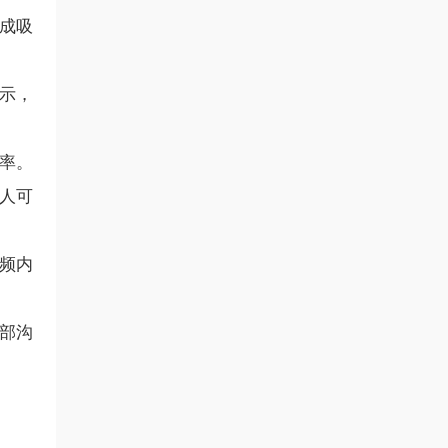
生成吸
演示，
效率。
片人可
视频内
内部沟