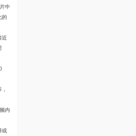
图片中
化的
接近
需
0
等，
视频内
择或