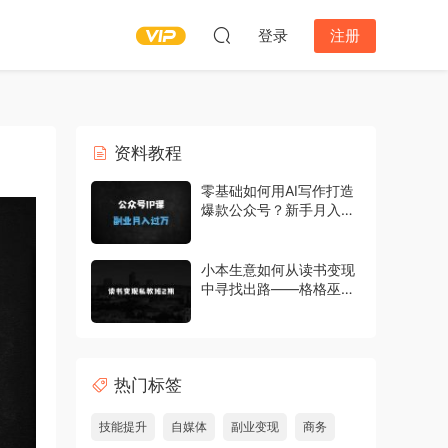
登录
注册
资料教程
零基础如何用AI写作打造
爆款公众号？新手月入过
万的公众号变现实操课
小本生意如何从读书变现
中寻找出路——格格巫的
读书变现私教班2期，读
书变现，0基础也能副业
赚钱
热门标签
技能提升
自媒体
副业变现
商务