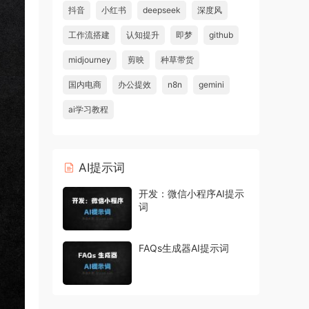
抖音
小红书
deepseek
深度风
工作流搭建
认知提升
即梦
github
midjourney
剪映
种草带货
国内电商
办公提效
n8n
gemini
ai学习教程
AI提示词
开发：微信小程序AI提示
词
FAQs生成器AI提示词