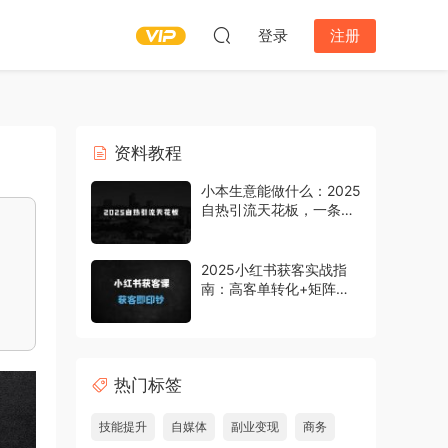
登录
注册
资料教程
小本生意能做什么：2025
自热引流天花板，一条视
频能带来四位数的收益，
引流+变现双管齐下，日
引500+创业粉，涨粉嘎
2025小红书获客实战指
嘎猛
南：高客单转化+矩阵运
营+爆款文案全解析
热门标签
技能提升
自媒体
副业变现
商务