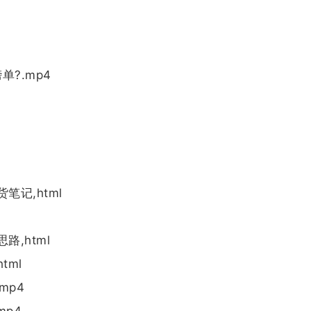
?.mp4
笔记,html
路,html
tml
mp4
mp4