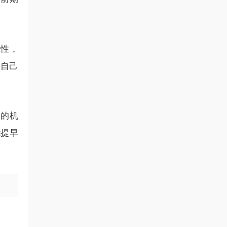
殊性，
为自己
力的机
能提早