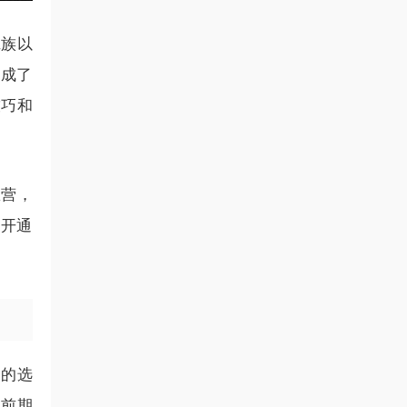
班族以
就成了
技巧和
练营，
何开通
好的选
的前期