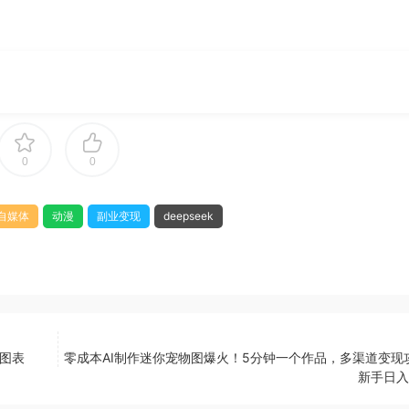
0
0
自媒体
动漫
副业变现
deepseek
佳图表
零成本AI制作迷你宠物图爆火！5分钟一个作品，多渠道变现
新手日入