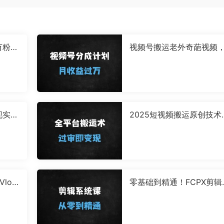
万粉，
视频号搬运老外奇葩视频
海赛道日入1000+，新手1
时上手轻松月入过万
现实
2025短视频搬运原创技术
准转化
大核心方法全解析，轻松
抖音/快手/小红书
lo
零基础到精通！FCPX剪辑
的完
统课：新手必学的50节实
教程（含思维提升+高效技
巧）