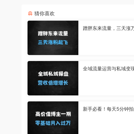
猜你喜欢
蹭胖东来流量，三天涨
收益直接起飞
全域流量运营与私域变
战：从个人IP打造到精
的系统课程
新手必看！每天5分钟拍V
g，0基础也能月入过万
整指南