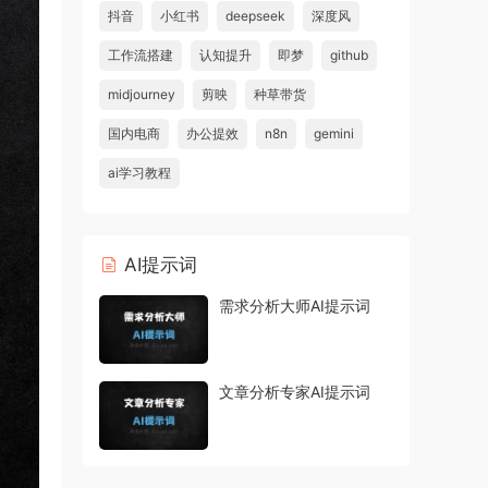
抖音
小红书
deepseek
深度风
工作流搭建
认知提升
即梦
github
midjourney
剪映
种草带货
国内电商
办公提效
n8n
gemini
ai学习教程
AI提示词
需求分析大师AI提示词
文章分析专家AI提示词