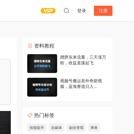
登录
注册
资料教程
蹭胖东来流量，三天涨万
粉，收益直接起飞
视频号搬运老外奇葩视
频，蓝海赛道日入
1000+，新手1小时上手
轻松月入过万
热门标签
技能提升
自媒体
副业变现
商务