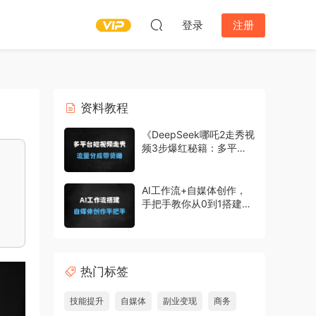
登录
注册
资料教程
《DeepSeek哪吒2走秀视
频3步爆红秘籍：多平台
发布轻松变现（附完整教
程）》
AI工作流+自媒体创作，
手把手教你从0到1搭建一
套个性化ai工作流
热门标签
技能提升
自媒体
副业变现
商务