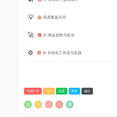
💡
会
高质量提示词
🚀
懂
AI 商业趋势与前沿
⚙
用
AI 自动化工作流与实战
同城引流
抖音
抖店
商务
爆款