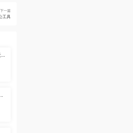
下一篇
公工具
天流
功率
多
现方