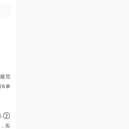
名规范
26单
品 ②
势，实