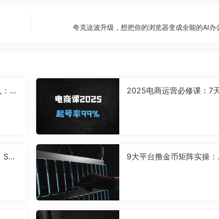
夸克这波升级，想把你的浏览器变成全能的AI办
人：小
2025电商运营必修课：7
变现指
量破层级起号法，99%成
实战指南
SE
9大平台撸金币矩阵实操：
平台自动化操作与防封变
案