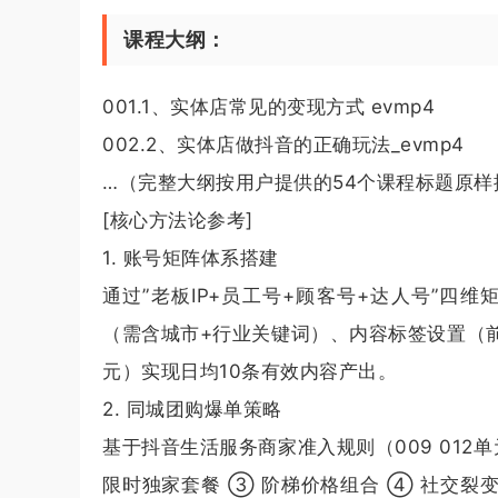
课程大纲：
001.1、实体店常见的变现方式 evmp4
002.2、实体店做抖音的正确玩法_evmp4
…（完整大纲按用户提供的54个课程标题原样
[核心方法论参考]
1. 账号矩阵体系搭建
通过”老板IP+员工号+顾客号+达人号”四维矩
（需含城市+行业关键词）、内容标签设置（前
元）实现日均10条有效内容产出。
2. 同城团购爆单策略
基于抖音生活服务商家准入规则（009 012
限时独家套餐 ③ 阶梯价格组合 ④ 社交裂变