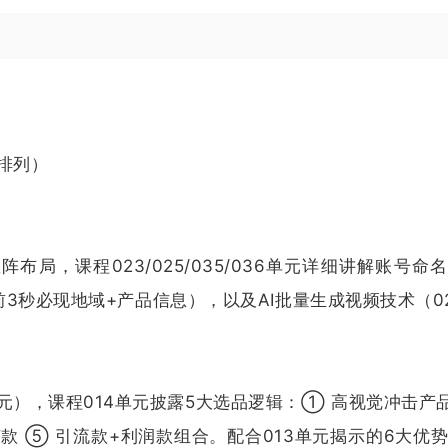
排列）
阵布局，课程023/025/035/036单元详细讲解账号命
3秒必现地域+产品信息），以及AI批量生成视频技术（0
单元），课程014单元披露5大选品逻辑：① 高视觉冲击产
款 ⑤ 引流款+利润款组合。配合013单元揭示的6大优