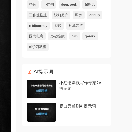
抖音
小红书
deepseek
深度风
工作流搭建
认知提升
即梦
github
midjourney
剪映
种草带货
国内电商
办公提效
n8n
gemini
ai学习教程
AI提示词
小红书爆款写作专家2AI
提示词
脱口秀编剧AI提示词