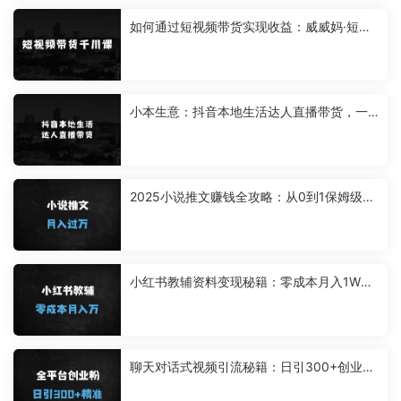
如何通过短视频带货实现收益：威威妈·短视
频带货千川课，40节完整版，小白基础开始
到大咖，微付费撬动自然流
小本生意：抖音本地生活达人直播带货，一
周轻松分佣6900+，无脑上手，小白轻松拿
捏【揭秘】
2025小说推文赚钱全攻略：从0到1保姆级教
程，附系统化流程及视频教学
小红书教辅资料变现秘籍：零成本月入1W
+，新手3天快速上手（附全流程拆解）
聊天对话式视频引流秘籍：日引300+创业粉
的SEO优化实战指南