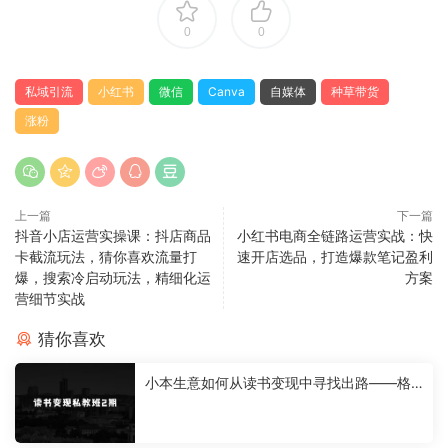
0
0
私域引流
小红书
微信
Canva
自媒体
种草带货
涨粉
上一篇
下一篇
抖音小店运营实操课：抖店商品
小红书电商全链路运营实战：快
卡截流玩法，猜你喜欢流量打
速开店选品，打造爆款笔记盈利
爆，搜索冷启动玩法，精细化运
方案
营细节实战
猜你喜欢
小本生意如何从读书变现中寻找出路——格
格巫的读书变现私教班2期，读书变现，0基
础也能副业赚钱