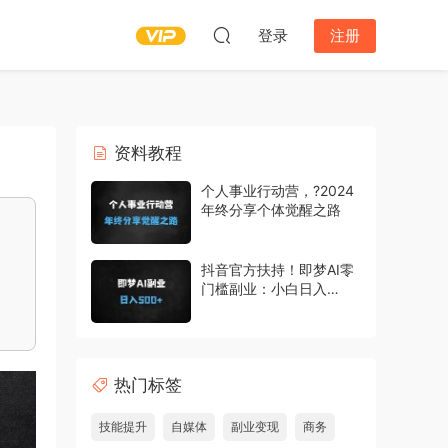
登录
注册
资料教程
个人事业行动营，?2024
年终分享个体觉醒之路
抖音官方扶持！即梦AI零
门槛副业：小白日入
500+实操教程，手把手
教你赚收益
热门标签
技能提升
自媒体
副业变现
商务