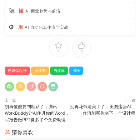
🚀
懂
AI 商业趋势与前沿
⚙
用
AI 自动化工作流与实战
0
0
自媒体起号
小红书
自媒体
涨粉
上一篇
下一篇
别再傻傻复制粘贴了，腾讯
别再花钱请美工了，美图这套AI工
WorkBuddy让AI住进你的Word，
作流能帮你省下一个设计师
写报告做PPT像多了个免费助理
猜你喜欢