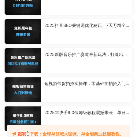
把手教你0粉到百万（附抖音对比）
2025抖音SEO关键词优化秘籍：7天万粉全
自动涨粉，日收益多张可批量复制
2025新版音乐推广赛道最新玩法，打造出自
己的账号风格
短视频带货拍摄实操课，零基础学拍摄入门
到精通教学
2025年快手6.0保姆级教程震撼来袭，单日
狂吸300+精准创业粉
戳我
👆
下载：全球AI领域大咖课、AI全能商业技能教程、