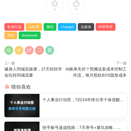
0
0
私域引流
小红书
微信
chatgpt
自媒体
种草带货
涨粉
deepseek
上一篇
下一篇
健身人同城实操课，21天轻轻学
AI账单失控？照搬这套成本控制工
会玩转同城流量
作流，每月怒砍80%隐形成本
猜你喜欢
个人事业行动营，?2024年终分享个体觉醒
之路
快手账号速成指南：7天养号+避坑攻略，手