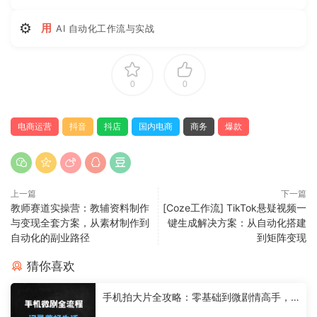
⚙
用
AI 自动化工作流与实战
0
0
电商运营
抖音
抖店
国内电商
商务
爆款
上一篇
下一篇
教师赛道实操营：教辅资料制作
[Coze工作流] TikTok悬疑视频一
与变现全套方案，从素材制作到
键生成解决方案：从自动化搭建
自动化的副业路径
到矩阵变现
猜你喜欢
手机拍大片全攻略：零基础到微剧情高手，
设备+创作+拍摄+后期全流程解析