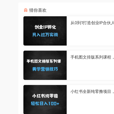
猜你喜欢
从0到1打造创业IP合伙
白也能月入过万的网创
南
手机图文排版系列课程，
友圈美学营销/图文排版
等
小红书全新纯零撸项目
有号就能玩，可放大批
作，轻松日入100+【揭