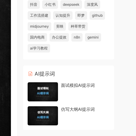
抖音
小红书
deepseek
深度风
工作流搭建
认知提升
即梦
github
midjourney
剪映
种草带货
国内电商
办公提效
n8n
gemini
ai学习教程
AI提示词
面试模拟AI提示词
仿写大纲AI提示词