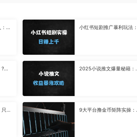
人：小
小红书短剧推广暴利玩法
变现指
马剧场拉新全流程，单日
破千实操指南
?朋
2025小说推文爆量秘籍：
设计
乎vs蛋花小说平台选择与
运营全攻略
，只要
9大平台撸金币矩阵实操：
量操
平台自动化操作与防封变
秘】
案