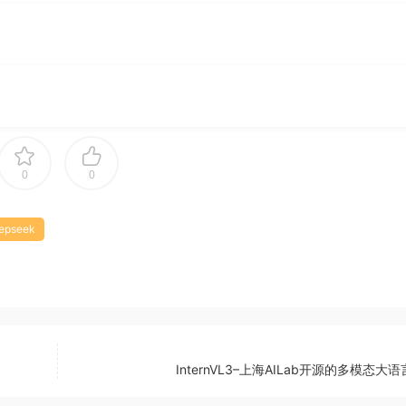
0
0
epseek
InternVL3–上海AILab开源的多模态大