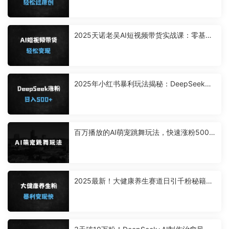
fusion全流程）
2025天诺老吴AI短视频带货实战课：零基础
入门到爆款文案生成全解析
2025年小红书暴利玩法揭秘：DeepSeek批
量生成养生爆款笔记，单条涨粉2w+，日入5
位数全攻略
百万播放的AI萌宠跳舞玩法，快速涨粉500
+，视频号快速起号，1分钟教会你(附详细教
程)
2025最新！大健康养生赛道日引千粉秘籍：
AI数字人+双平台暴利玩法，轻松月入过万！