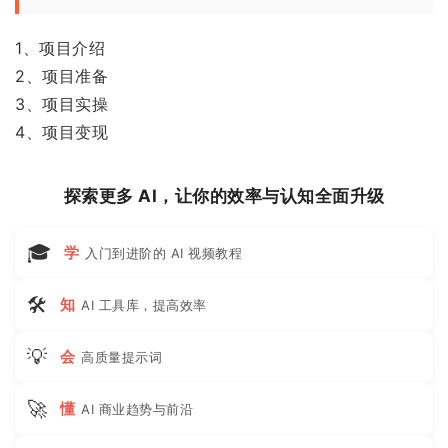
1、项目介绍
2、项目准备
3、项目实操
4、项目变现
探索更多 AI，让你的效率与认知全面升级
🎓
学
入门到进阶的 AI 视频教程
🛠
知
AI 工具库，提高效率
💡
会
高质量提示词
🚀
懂
AI 商业趋势与前沿