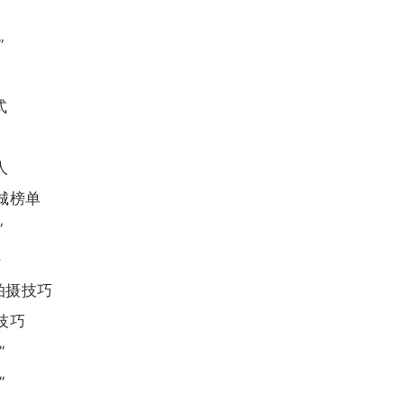
”
式
人
城榜单
”
法
拍摄技巧
技巧
”
”