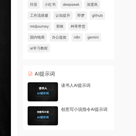
抖音
小红书
deepseek
深度风
工作流搭建
认知提升
即梦
github
midjourney
剪映
种草带货
国内电商
办公提效
n8n
gemini
ai学习教程
AI提示词
读书人AI提示词
创意写小说指令AI提示词