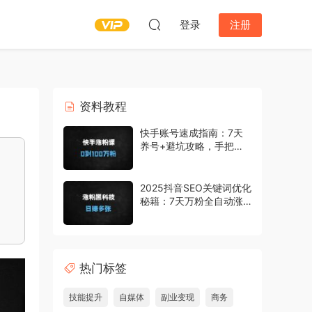
登录
注册
资料教程
快手账号速成指南：7天
养号+避坑攻略，手把手
教你0粉到百万（附抖音
对比）
2025抖音SEO关键词优化
秘籍：7天万粉全自动涨
粉，日收益多张可批量复
制
热门标签
技能提升
自媒体
副业变现
商务