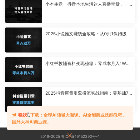
小本生意：抖音本地生活达人直播带货，一
周轻松分佣6900+，无脑上手，小白轻松拿
捏【揭秘】
2025小说推文赚钱全攻略：从0到1保姆级教
程，附系统化流程及视频教学
小红书教辅资料变现秘籍：零成本月入1W
+，新手3天快速上手（附全流程拆解）
2025抖音巨量引擎投流实战指南：零基础7
天起号+精准投放技巧+日销破万实操
戳我
👆
下载：全球AI领域大咖课、AI全能商业技能教程、
国外大神AI商业课...
2019-2025 粤ICP备19152390号-1