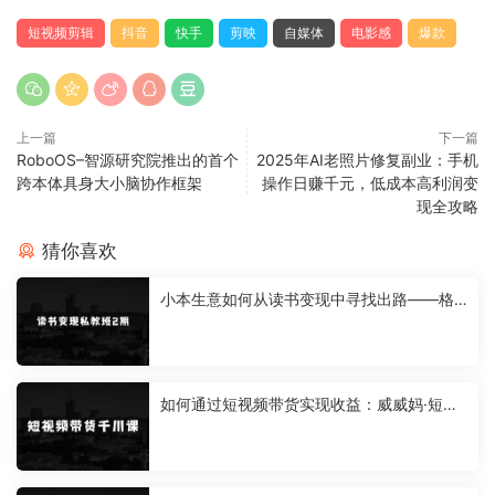
短视频剪辑
抖音
快手
剪映
自媒体
电影感
爆款
上一篇
下一篇
RoboOS–智源研究院推出的首个
2025年AI老照片修复副业：手机
跨本体具身大小脑协作框架
操作日赚千元，低成本高利润变
现全攻略
猜你喜欢
小本生意如何从读书变现中寻找出路——格
格巫的读书变现私教班2期，读书变现，0基
础也能副业赚钱
如何通过短视频带货实现收益：威威妈·短视
频带货千川课，40节完整版，小白基础开始
到大咖，微付费撬动自然流