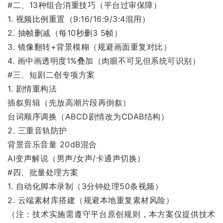
#二、13种组合消重技巧（平台过审保障）
1. 视频比例重置（9:16/16:9/3:4混用）
2. 抽帧删减（每10秒删3 5帧）
3. 镜像翻转+背景模糊（规避画面重复对比）
4. 画中画透明度1%叠加（肉眼不可见但系统可识别）
#三、短剧二创专项方案
1. 剧情重构法
插叙剪辑（先放高潮片段再倒叙）
台词顺序调换（ABCD剧情改为CDAB结构）
2. 三重音轨防护
背景音乐音量 20dB混合
AI变声解说（男声/女声/卡通声切换）
#四、批量处理方案
1. 自动化脚本录制（3分钟处理50条视频）
2. 云端素材库搭建（规避本地重复素材风险）
（注：技术实施需遵守平台原创规则，本方案仅提供技术