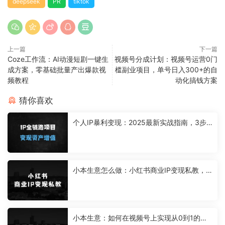
deepseek
PR
tiktok
上一篇
下一篇
Coze工作流：AI动漫短剧一键生
视频号分成计划：视频号运营0门
成方案，零基础批量产出爆款视
槛副业项目，单号日入300+的自
频教程
动化搞钱方案
猜你喜欢
个人IP暴利变现：2025最新实战指南，3步
打造月入10万+的流量密码
小本生意怎么做：小红书商业IP变现私教，
手把手教会你从0-1制作短视频到变现的全过
程
小本生意：如何在视频号上实现从0到1的直