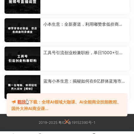
播运营，掌握核心技能
小本生意：全新赛道，利用嘟赞拿低价商
品，然后去闲鱼转卖佣金，差价两边赚，会
网购就能挣钱
工具号引流创业粉兼职粉，单日1000+引流
打一点不开玩笑，不看后悔一辈子【揭秘】
蓝海小本生意：揭秘如何在6亿群体蓝海市
场，零经验小白用一台电脑轻松月入过W
戳我
👆
下载：全球AI领域大咖课、AI全能商业技能教程、
国外大神AI商业课...
2019-2025 粤ICP备19152390号-1