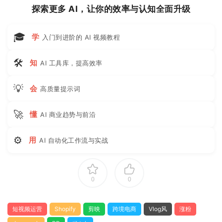
探索更多 AI，让你的效率与认知全面升级
🎓
学
入门到进阶的 AI 视频教程
🛠
知
AI 工具库，提高效率
💡
会
高质量提示词
🚀
懂
AI 商业趋势与前沿
⚙
用
AI 自动化工作流与实战
0
0
短视频运营
Shopify
剪映
跨境电商
Vlog风
涨粉