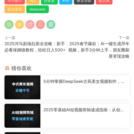
手办设计
淘宝
拼多多
即梦
教育培训
粘土风
副业变现
deepseek
上一篇
下一篇
2025河马剧场拉新全攻略：新手
2025春节爆款：AI一键生成拜年
必看保姆级教程，轻松日入500+
视频，新手3分钟上手，朋友圈刷
屏变现攻略
猜你喜欢
5分钟掌握DeepSeek古风美女视频制作，单
日流量破百万变现1000+的保姆级教程
2025零基础AI短视频剪辑速成指南：从创意
生成到月入过万的实战变现课