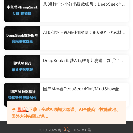
从0到1打造小红书爆款账号：DeepSeek全
流程实操课，AI助你365天内容不重样
AI原创怀旧视频制作秘籍：80/90年代素材0
搬运，多平台流量轻松变现
DeepSeek+即梦AI玩转育儿赛道：新手宝妈
单日变现破千的实战攻略
国产AI神器DeepSeek/Kimi/MindShow全套
教程：零基础到精通指南（附40+实战技
巧）
戳我
👆
下载：全球AI领域大咖课、AI全能商业技能教程、
国外大神AI商业课...
2019-2025 粤ICP备19152390号-1