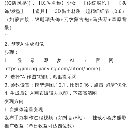
((Q版风格))，【民族名称】少女，【传统服饰】，【头
饰/发型】，【道具】，3D黏土材质，超精细细节（0.8）
（如蒙古族：银珊瑚头饰+云纹蒙古袍+马头琴+草原背
景）
“`
2. 即梦AI生成图像
步骤：
1. 登录即梦AI（官网：
https://jimeng.jianying.com/aitool/home）
2. 选择“AI作图”功能，粘贴提示词
3. 参数设置：模型选图片2.1，比例9:16，点击“超清”优化
4. 生成后进入画布编辑去水印，下载高清图
变现方向
1. 自媒体流量变现
发布手办制作过程视频（如抖音/B站），挂载小程序赚取
推广收益（单日收益可达四位数）