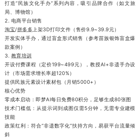
打造“民族文化手办”系列内容，吸引品牌合作（如文旅
局、博物馆）
2. 电商平台销售
淘宝
/
拼多多
上架3D打印文件（售价9.9~39.9元）
开发实体手办，通过盲盒形式销售（参考苗族银饰盲盒爆
款案例）
3.
教育培训
开设付费课程（定价199~499元），教授AI+非遗手办设
计（市场需求增长率超120%）
提供民族元素设计素材包（月销5000+）
核心优势
零成本启动：即梦AI每日免费80积分，足够生成80张图
技术门槛低：从提示词到成图仅需5分钟，无需专业建模
技能
政策红利：符合“非遗数字化”扶持方向，易获平台流量倾
斜