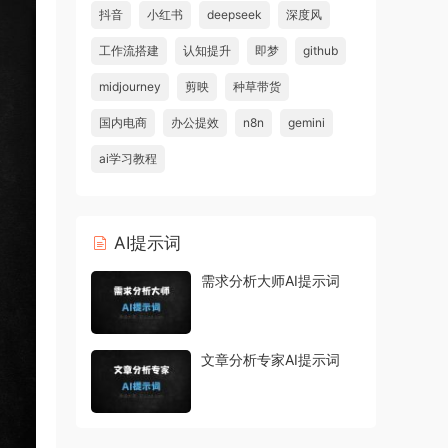
抖音
小红书
deepseek
深度风
工作流搭建
认知提升
即梦
github
midjourney
剪映
种草带货
国内电商
办公提效
n8n
gemini
ai学习教程
AI提示词
需求分析大师AI提示词
文章分析专家AI提示词