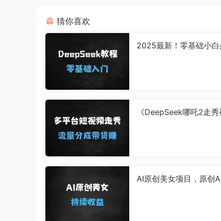
猜你喜欢
2025最新！零基础小
的DeepSeek全攻略：
到精通只需9节课
《DeepSeek哪吒2走
步爆红秘籍：多平台发
变现（附完整教程）》
AI原创美女项目，原创A
训练营，稳定变现，持