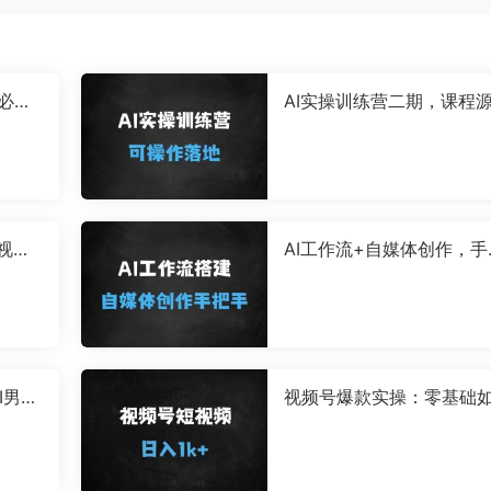
白必学
AI实操训练营二期，课程
从入门
实践归于实践，可操作可
可落地
秀视频3
AI工作流+自媒体创作，手
布轻松
手教你从0到1搭建一套个
ai工作流
I男粉
视频号爆款实操：零基础
续收益
用橘猫摆摊Vlog单日变现1
（附完整教程）