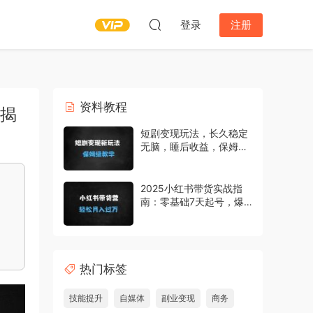
登录
注册
资料教程
径揭
短剧变现玩法，长久稳定
无脑，睡后收益，保姆级
教学
2025小红书带货实战指
南：零基础7天起号，爆
款笔记+高效选品全攻略
（附团队自营案例）
热门标签
技能提升
自媒体
副业变现
商务