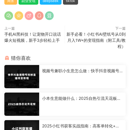
商务
副业变现
deepseek
tiktok
上一篇
下一篇
手机AI黑科技！让宠物开口说话
新手必看！小红书AI壁纸号从0到
爆火短视频，新手3步轻松上手
月入1W+的变现指南（附工具/教
程）
猜你喜欢
视频号兼职小生意怎么做：快手抖音视频号
放映直播项目教程，不违规，不卖货，不靠
粉丝，不靠礼物打赏，每天200-600
小本生意能做什么：2025自热引流天花板，
一条视频能带来四位数的收益，引流+变现双
管齐下，日引500+创业粉，涨粉嘎嘎猛
2025小红书获客实战指南：高客单转化+矩