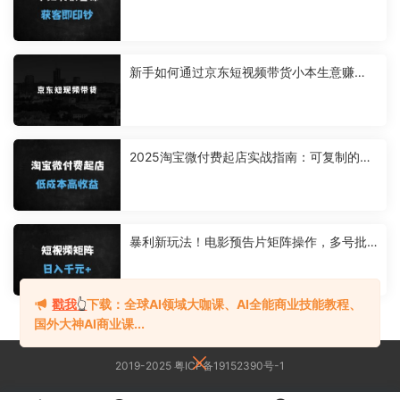
阵运营+爆款文案全解析
新手如何通过京东短视频带货小本生意赚
钱：无需引流，小白可做，京东短现频带
货，不用剪辑，搬运上传，日入1K【揭秘】
2025淘宝微付费起店实战指南：可复制的爆
款打造全流程（附动销+人群搭建技巧）
暴利新玩法！电影预告片矩阵操作，多号批
量日入1000+（附实操教程）
戳我
👆
下载：全球AI领域大咖课、AI全能商业技能教程、
国外大神AI商业课...
2019-2025 粤ICP备19152390号-1