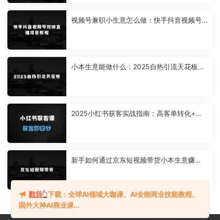
视频号兼职小生意怎么做：快手抖音视频号
放映直播项目教程，不违规，不卖货，不靠
粉丝，不靠礼物打赏，每天200-600
小本生意能做什么：2025自热引流天花板，
一条视频能带来四位数的收益，引流+变现双
管齐下，日引500+创业粉，涨粉嘎嘎猛
2025小红书获客实战指南：高客单转化+矩
阵运营+爆款文案全解析
新手如何通过京东短视频带货小本生意赚
钱：无需引流，小白可做，京东短现频带
货，不用剪辑，搬运上传，日入1K【揭秘】
戳我
👆
下载：全球AI领域大咖课、AI全能商业技能教程、
国外大神AI商业课...