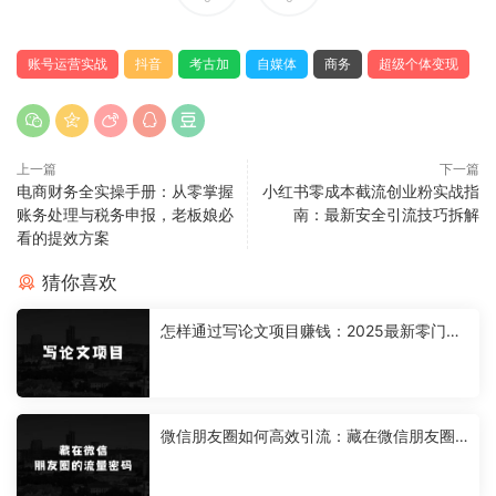
账号运营实战
抖音
考古加
自媒体
商务
超级个体变现
上一篇
下一篇
电商财务全实操手册：从零掌握
小红书零成本截流创业粉实战指
账务处理与税务申报，老板娘必
南：最新安全引流技巧拆解
看的提效方案
猜你喜欢
怎样通过写论文项目赚钱：2025最新零门槛
写论文项目，每天2-3小时，复制粘贴，轻松
日入3张，附详细资料教程【揭秘】
微信朋友圈如何高效引流：藏在微信朋友圈
的流量密码，无需发布作品，单日引流100
+精准创业粉【揭秘】