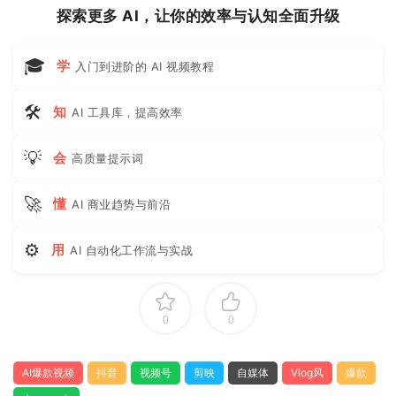
探索更多 AI，让你的效率与认知全面升级
🎓
学
入门到进阶的 AI 视频教程
🛠
知
AI 工具库，提高效率
💡
会
高质量提示词
🚀
懂
AI 商业趋势与前沿
⚙
用
AI 自动化工作流与实战
0
0
AI爆款视频
抖音
视频号
剪映
自媒体
Vlog风
爆款