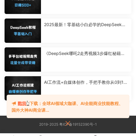
+，新手当天见效
2025最新！零基础小白必学的DeepSeek全
攻略：从入门到精通只需9节课
《DeepSeek哪吒2走秀视频3步爆红秘籍：
多平台发布轻松变现（附完整教程）》
AI工作流+自媒体创作，手把手教你从0到1搭
建一套个性化ai工作流
戳我
👆
下载：全球AI领域大咖课、AI全能商业技能教程、
国外大神AI商业课...
2019-2025 粤ICP备19152390号-1