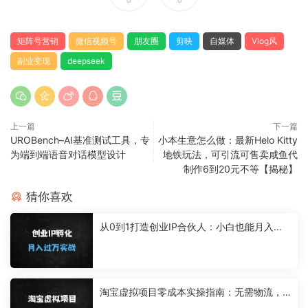
矩阵号营销
微信视频号
朋友圈
剪映
自媒体
Vlog风
副业变现
deepseek
上一篇
下一篇
UROBench–AI基准测试工具，专
小本生意怎么做：最新Helo Kitty
为端到端语音对话模型设计
地铁玩法，可引流可售卖咸鱼代
制作6到20元不等【揭秘】
猜你喜欢
从0到1打造创业IP合伙人：小白也能月入过
万的网创变现指南
淘宝虚拟项目零成本实操指南：无需物流，
新手如何月入过万？