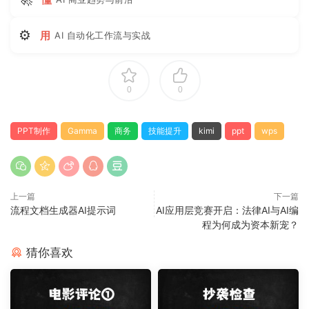
⚙
用
AI 自动化工作流与实战
0
0
PPT制作
Gamma
商务
技能提升
kimi
ppt
wps
上一篇
下一篇
流程文档生成器AI提示词
AI应用层竞赛开启：法律AI与AI编
程为何成为资本新宠？
猜你喜欢