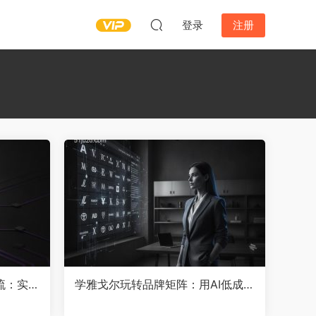
登录
注册
流：实操
学雅戈尔玩转品牌矩阵：用AI低成本
4倍
搞定矩阵号营销，告别单品内卷