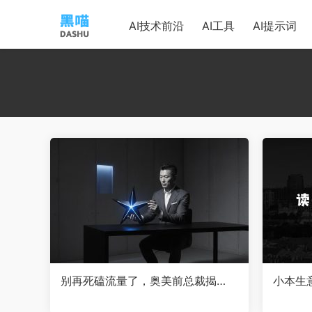
AI技术前沿
AI工具
AI提示词
别再死磕流量了，奥美前总裁揭
小本生
秘：用AI武装个人IP，才是企业增长
路——
的最大红利
期，读