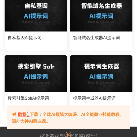
自私基因AI提示词
智能域名生成器AI提示词
搜索引擎SolrAI提示词
提示词生成器AI提示词
戳我
👆
下载：全球AI领域大咖课、AI全能商业技能教程、
国外大神AI商业课...
2019-2025 粤ICP备19152390号-1