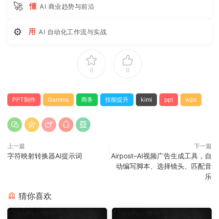
🚀
懂
AI 商业趋势与前沿
⚙
用
AI 自动化工作流与实战
0
0
PPT制作
Gamma
商务
技能提升
kimi
ppt
wps
上一篇
下一篇
字符映射转换器AI提示词
Airpost–AI视频广告生成工具，自
动编写脚本、选择镜头、匹配音
乐
猜你喜欢