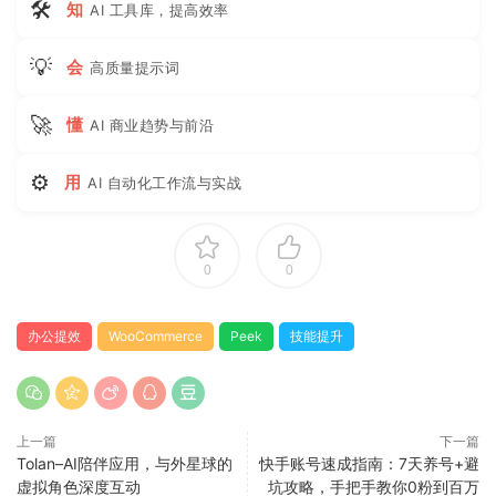
🛠
知
AI 工具库，提高效率
💡
会
高质量提示词
🚀
懂
AI 商业趋势与前沿
⚙
用
AI 自动化工作流与实战
0
0
办公提效
WooCommerce
Peek
技能提升
上一篇
下一篇
Tolan–AI陪伴应用，与外星球的
快手账号速成指南：7天养号+避
虚拟角色深度互动
坑攻略，手把手教你0粉到百万