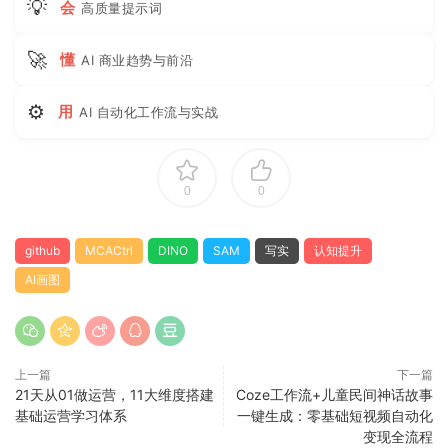
💡
会
高质量提示词
🚀
懂
AI 商业趋势与前沿
⚙
用
AI 自动化工作流与实战
0
0
github
MCACtrl
DINO
SAM
写实
认知提升
AI画图
上一篇
下一篇
21天从01做运营，11大维度搭建
Coze工作流+儿童民间神话故事
基础运营学习体系
一键生成：零基础短视频自动化
变现全流程