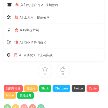
🎓
学
入门到进阶的 AI 视频教程
🛠
知
AI 工具库，提高效率
💡
会
高质量提示词
🚀
懂
AI 商业趋势与前沿
⚙
用
AI 自动化工作流与实战
0
0
知识库搭建
独立站
Slack
Chatbase
Notion
Zapie
Make
技能提升