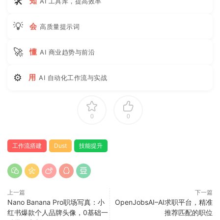
🛠
知
AI 工具库，提高效率
💡
会
高质量提示词
🚀
懂
AI 商业趋势与前沿
⚙
用
AI 自动化工作流与实战
0
0
工作流搭建
Dust
技能提升
上一篇
下一篇
Nano Banana Pro职场写真：小
OpenJobsAI–AI求职平台，精准
红书爆款个人品牌头像，0基础一
推荐匹配的职位