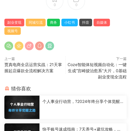
0
0
副业变现
同城引流
商务
小红书
抖音
自媒体
视频号
上一篇
下一篇
贾真电商全店运营实战：21天掌
Coze智能体短视频自动化：一键
握起店爆款全流程解决方案
生成“宫崎骏治愈系”大片，0基础
副业变现全流程
猜你喜欢
个人事业行动营，?2024年终分享个体觉醒
之路
快手账号速成指南：7天养号+避坑攻略，手