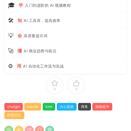
🎓
学
入门到进阶的 AI 视频教程
🛠
知
AI 工具库，提高效率
💡
会
高质量提示词
🚀
懂
AI 商业趋势与前沿
⚙
用
AI 自动化工作流与实战
0
0
chatgpt
claude
kimi
办公提效
商务
技能提升
阿里巴巴