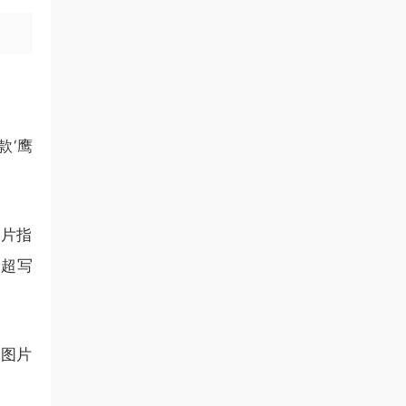
款‘鹰
图片指
，超写
态图片