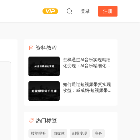
登录
注册
资料教程
怎样通过AI音乐实现精细
化变现：AI音乐精细化变
现完整教程，360小时投
入纯收益4W
如何通过短视频带货实现
收益：威威妈·短视频带货
千川课，40节完整版，小
白基础开始到大咖，微付
费撬动自然流
热门标签
技能提升
自媒体
副业变现
商务