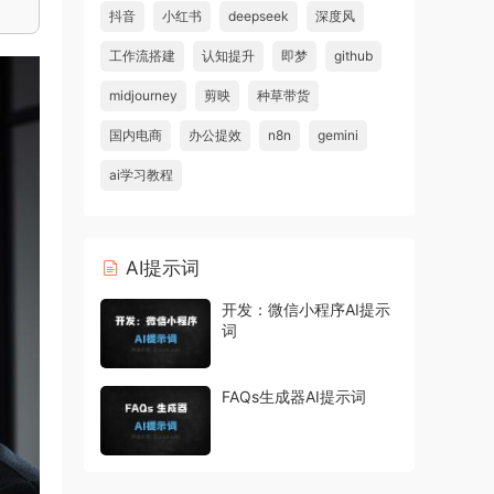
抖音
小红书
deepseek
深度风
工作流搭建
认知提升
即梦
github
midjourney
剪映
种草带货
国内电商
办公提效
n8n
gemini
ai学习教程
AI提示词
开发：微信小程序AI提示
词
FAQs生成器AI提示词