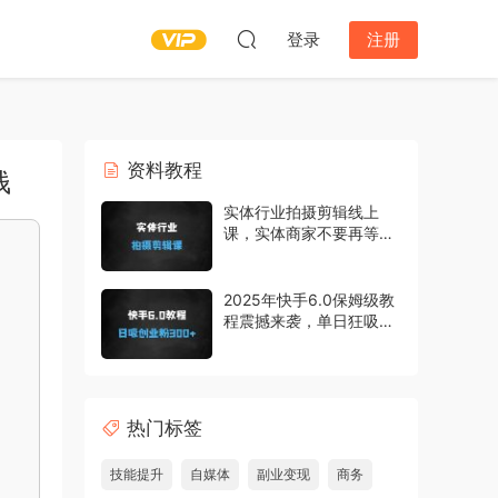
登录
注册
资料教程
钱
实体行业拍摄剪辑线上
课，实体商家不要再等
啦，短视频拍起来
2025年快手6.0保姆级教
程震撼来袭，单日狂吸
300+精准创业粉
热门标签
技能提升
自媒体
副业变现
商务