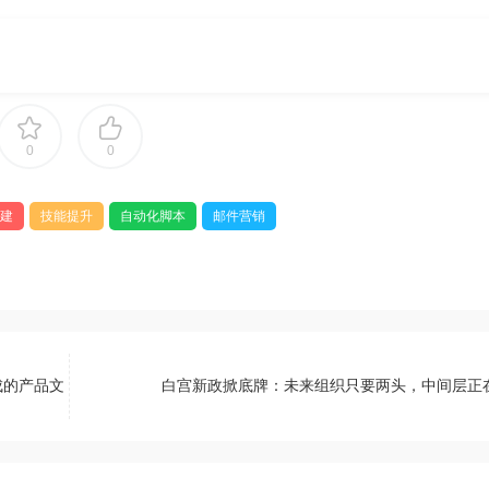
0
0
建
技能提升
自动化脚本
邮件营销
成的产品文
白宫新政掀底牌：未来组织只要两头，中间层正