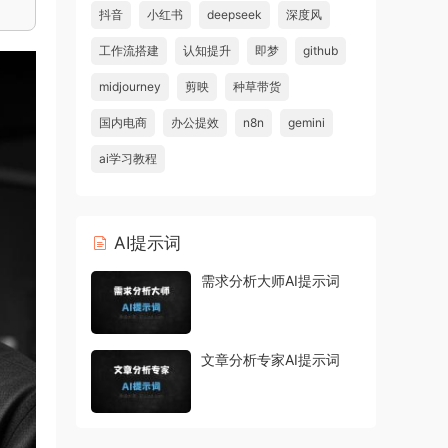
抖音
小红书
deepseek
深度风
工作流搭建
认知提升
即梦
github
midjourney
剪映
种草带货
国内电商
办公提效
n8n
gemini
ai学习教程
AI提示词
需求分析大师AI提示词
文章分析专家AI提示词