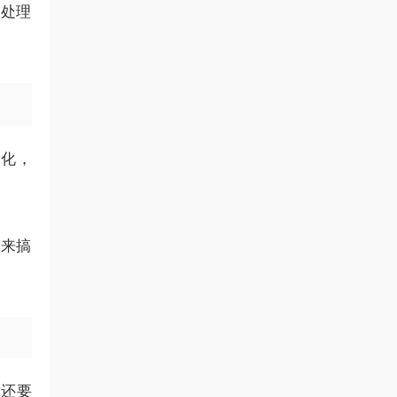
你处理
动化，
I来搞
后还要