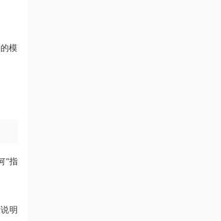
。
律的模
何“指
位说明