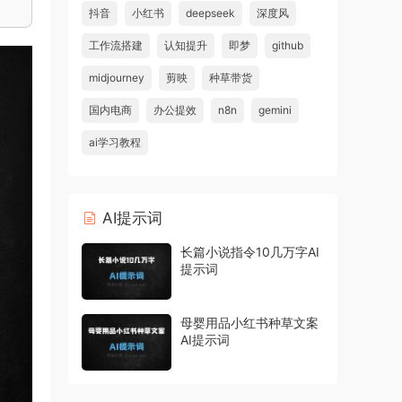
抖音
小红书
deepseek
深度风
工作流搭建
认知提升
即梦
github
midjourney
剪映
种草带货
国内电商
办公提效
n8n
gemini
ai学习教程
AI提示词
长篇小说指令10几万字AI
提示词
母婴用品小红书种草文案
AI提示词