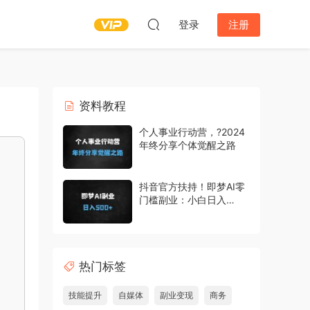
登录
注册
资料教程
个人事业行动营，?2024
年终分享个体觉醒之路
抖音官方扶持！即梦AI零
门槛副业：小白日入
500+实操教程，手把手
教你赚收益
热门标签
技能提升
自媒体
副业变现
商务