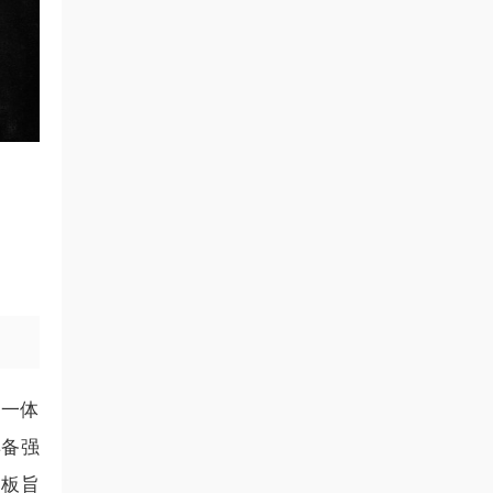
于一体
具备强
白板旨