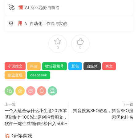
🚀
懂
AI 商业趋势与前沿
⚙
用
AI 自动化工作流与实战
0
0
小说推文
抖音
微信视频号
豆包
自媒体
爽文
副业变现
deepseek
上一篇
下一篇
一个人适合做什么小生意2025零
抖音搜索SEO教程，抖音SEO搜
基础制作100%过原创抖音图文，
索优化排名
软件一键生成制作轻松日入500+
猜你喜欢