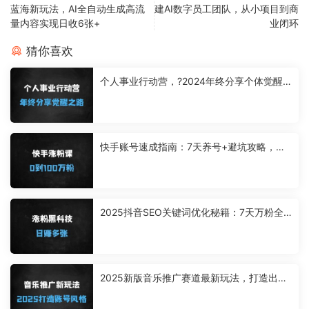
蓝海新玩法，AI全自动生成高流
建AI数字员工团队，从小项目到商
量内容实现日收6张+
业闭环
猜你喜欢
个人事业行动营，?2024年终分享个体觉醒
之路
快手账号速成指南：7天养号+避坑攻略，手
把手教你0粉到百万（附抖音对比）
2025抖音SEO关键词优化秘籍：7天万粉全
自动涨粉，日收益多张可批量复制
2025新版音乐推广赛道最新玩法，打造出自
己的账号风格