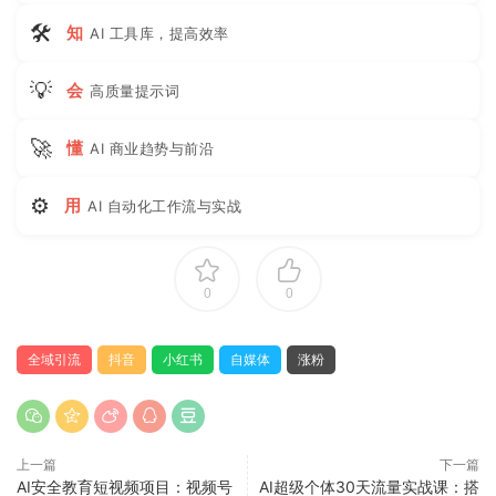
🛠
知
AI 工具库，提高效率
💡
会
高质量提示词
🚀
懂
AI 商业趋势与前沿
⚙
用
AI 自动化工作流与实战
0
0
全域引流
抖音
小红书
自媒体
涨粉
上一篇
下一篇
AI安全教育短视频项目：视频号
AI超级个体30天流量实战课：搭