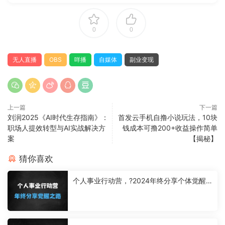
0
0
无人直播
OBS
咩播
自媒体
副业变现
上一篇
下一篇
刘润2025《AI时代生存指南》：
首发云手机自撸小说玩法，10块
职场人提效转型与AI实战解决方
钱成本可撸200+收益操作简单
案
【揭秘】
猜你喜欢
个人事业行动营，?2024年终分享个体觉醒
之路