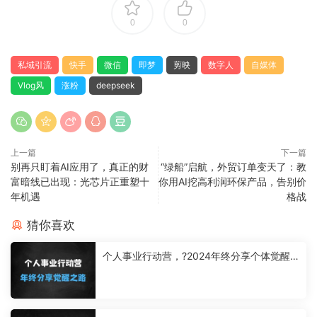
0
0
私域引流
快手
微信
即梦
剪映
数字人
自媒体
Vlog风
涨粉
deepseek
上一篇
下一篇
别再只盯着AI应用了，真正的财
“绿船”启航，外贸订单变天了：教
富暗线已出现：光芯片正重塑十
你用AI挖高利润环保产品，告别价
年机遇
格战
猜你喜欢
个人事业行动营，?2024年终分享个体觉醒
之路