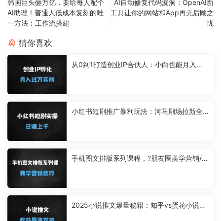
韩国巨头砸万亿，要给每人配个
AI自动修复代码漏洞：OpenAI新
AI助理！普通人低成本复刻的唯
工具让你的网站和App再无后顾之
一方法：工作流搭建
忧
猜你喜欢
从0到1打造创业IP合伙人：小白也能月入过
万的网创变现指南
小红书短剧推广暴利玩法：河马剧场拉新全
流程，单日收益破千实操指南
手机图文排版系列课程，?朋友圈美学营销/图
文排版设计等
2025小说推文爆量秘籍：知乎vs蛋花小说平
台选择与账号运营全攻略