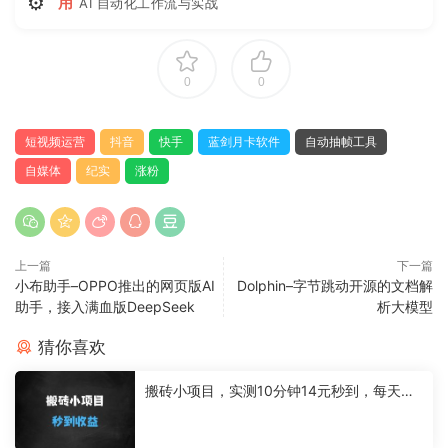
⚙
用
AI 自动化工作流与实战
0
0
短视频运营
抖音
快手
蓝剑月卡软件
自动抽帧工具
自媒体
纪实
涨粉
上一篇
下一篇
小布助手–OPPO推出的网页版AI
Dolphin–字节跳动开源的文档解
助手，接入满血版DeepSeek
析大模型
猜你喜欢
搬砖小项目，实测10分钟14元秒到，每天稳
定几张(赠送必看稳定)