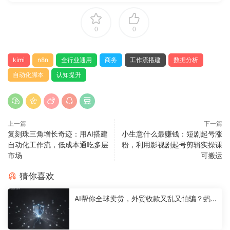
0
0
kimi
n8n
全行业通用
商务
工作流搭建
数据分析
自动化脚本
认知提升
上一篇
下一篇
复刻珠三角增长奇迹：用AI搭建
小生意什么最赚钱：短剧起号涨
自动化工作流，低成本通吃多层
粉，利用影视剧起号剪辑实操课
市场
可搬运
猜你喜欢
AI帮你全球卖货，外贸收款又乱又怕骗？蚂
蚁集团出招了：给AI办个“诚信身份证”